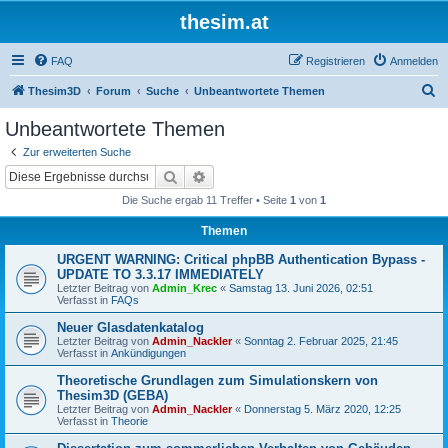
thesim.at
FAQ
Registrieren
Anmelden
S
Thesim3D
Forum
Suche
Unbeantwortete Themen
u
Unbeantwortete Themen
c
Zur erweiterten Suche
h
Suche
Erweiterte Suche
e
Die Suche ergab 11 Treffer • Seite
1
von
1
Themen
URGENT WARNING: Critical phpBB Authentication Bypass -
UPDATE TO 3.3.17 IMMEDIATELY
Letzter Beitrag von
Admin_Krec
«
Samstag 13. Juni 2026, 02:51
Verfasst in
FAQs
Neuer Glasdatenkatalog
Letzter Beitrag von
Admin_Nackler
«
Sonntag 2. Februar 2025, 21:45
Verfasst in
Ankündigungen
Theoretische Grundlagen zum Simulationskern von
Thesim3D (GEBA)
Letzter Beitrag von
Admin_Nackler
«
Donnerstag 5. März 2020, 12:25
Verfasst in
Theorie