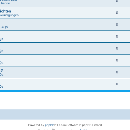
0
Theorie
ichten
0
nkündigungen
0
FAQs
0
Qs
0
Qs
0
Qs
g?
0
Qs
0
Qs
Powered by
phpBB
® Forum Software © phpBB Limited