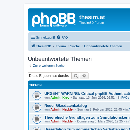
thesim.at
Thesim3D Forum
Schnellzugriff
FAQ
Thesim3D
Forum
Suche
Unbeantwortete Themen
Unbeantwortete Themen
Zur erweiterten Suche
Suche
Erweiterte Suche
THEMEN
URGENT WARNING: Critical phpBB Authenticat
von
Admin_Krec
»
Samstag 13. Juni 2026, 02:51
» in
FAQs
Neuer Glasdatenkatalog
von
Admin_Nackler
»
Sonntag 2. Februar 2025, 21:45
» in
Theoretische Grundlagen zum Simulationsker
von
Admin_Nackler
»
Donnerstag 5. März 2020, 12:25
» in
Dissertation zum sommerlichen Verhalten von