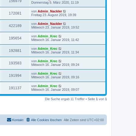
156979
Donnerstag 5. März 2020, 11:19
von
Admin_Nackler
172081
Freitag 23. August 2019, 19:39
von
Admin_Nackler
422189
Mittwoch 23. Januar 2019, 19:52
von
Admin_Krec
195654
Mittwoch 16. Januar 2019, 11:42
von
Admin_Krec
192881
Mittwoch 16. Januar 2019, 11:34
von
Admin_Krec
193583
Mittwoch 16. Januar 2019, 09:24
von
Admin_Krec
191994
Mittwoch 16. Januar 2019, 09:16
von
Admin_Krec
191137
Mittwoch 16. Januar 2019, 09:07
Die Suche ergab 11 Treffer • Seite
1
von
1
Kontakt
Alle Cookies löschen
Alle Zeiten sind
UTC+02:00