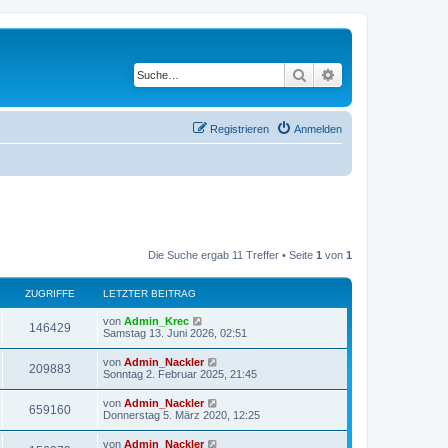
Suche
Erweiterte Suche
Registrieren
Anmelden
Die Suche ergab 11 Treffer • Seite
1
von
1
ZUGRIFFE
LETZTER BEITRAG
von
Admin_Krec
146429
Samstag 13. Juni 2026, 02:51
von
Admin_Nackler
209883
Sonntag 2. Februar 2025, 21:45
von
Admin_Nackler
659160
Donnerstag 5. März 2020, 12:25
von
Admin_Nackler