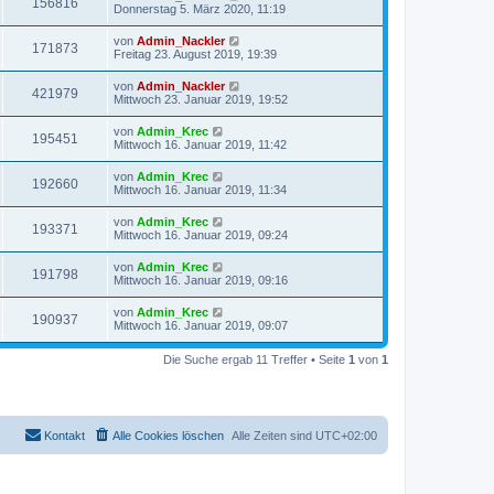
156816
Donnerstag 5. März 2020, 11:19
von
Admin_Nackler
171873
Freitag 23. August 2019, 19:39
von
Admin_Nackler
421979
Mittwoch 23. Januar 2019, 19:52
von
Admin_Krec
195451
Mittwoch 16. Januar 2019, 11:42
von
Admin_Krec
192660
Mittwoch 16. Januar 2019, 11:34
von
Admin_Krec
193371
Mittwoch 16. Januar 2019, 09:24
von
Admin_Krec
191798
Mittwoch 16. Januar 2019, 09:16
von
Admin_Krec
190937
Mittwoch 16. Januar 2019, 09:07
Die Suche ergab 11 Treffer • Seite
1
von
1
Kontakt
Alle Cookies löschen
Alle Zeiten sind
UTC+02:00