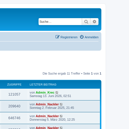
Suche
Erweiterte Suche
Registrieren
Anmelden
Die Suche ergab 11 Treffer • Seite
1
von
1
ZUGRIFFE
LETZTER BEITRAG
von
Admin_Krec
121057
Samstag 13. Juni 2026, 02:51
von
Admin_Nackler
209640
Sonntag 2. Februar 2025, 21:45
von
Admin_Nackler
646746
Donnerstag 5. März 2020, 12:25
von
Admin_Nackler