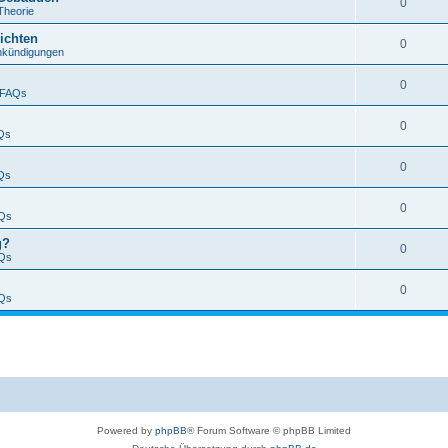
0
Theorie
ichten
0
nkündigungen
0
FAQs
0
Qs
0
Qs
0
Qs
g?
0
Qs
0
Qs
Powered by
phpBB
® Forum Software © phpBB Limited