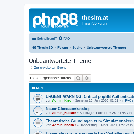
thesim.at
Thesim3D Forum
Schnellzugriff
FAQ
Thesim3D
Forum
Suche
Unbeantwortete Themen
Unbeantwortete Themen
Zur erweiterten Suche
Suche
Erweiterte Suche
THEMEN
URGENT WARNING: Critical phpBB Authenticat
von
Admin_Krec
»
Samstag 13. Juni 2026, 02:51
» in
FAQs
Neuer Glasdatenkatalog
von
Admin_Nackler
»
Sonntag 2. Februar 2025, 21:45
» in
Theoretische Grundlagen zum Simulationsker
von
Admin_Nackler
»
Donnerstag 5. März 2020, 12:25
» in
Dissertation zum sommerlichen Verhalten von