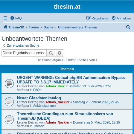
thesim.at
FAQ
Registrieren
Anmelden
S
Thesim3D
Forum
Suche
Unbeantwortete Themen
u
Unbeantwortete Themen
c
Zur erweiterten Suche
h
Suche
Erweiterte Suche
e
Die Suche ergab 11 Treffer • Seite
1
von
1
Themen
URGENT WARNING: Critical phpBB Authentication Bypass -
UPDATE TO 3.3.17 IMMEDIATELY
Letzter Beitrag von
Admin_Krec
«
Samstag 13. Juni 2026, 02:51
Verfasst in
FAQs
Neuer Glasdatenkatalog
Letzter Beitrag von
Admin_Nackler
«
Sonntag 2. Februar 2025, 21:45
Verfasst in
Ankündigungen
Theoretische Grundlagen zum Simulationskern von
Thesim3D (GEBA)
Letzter Beitrag von
Admin_Nackler
«
Donnerstag 5. März 2020, 12:25
Verfasst in
Theorie