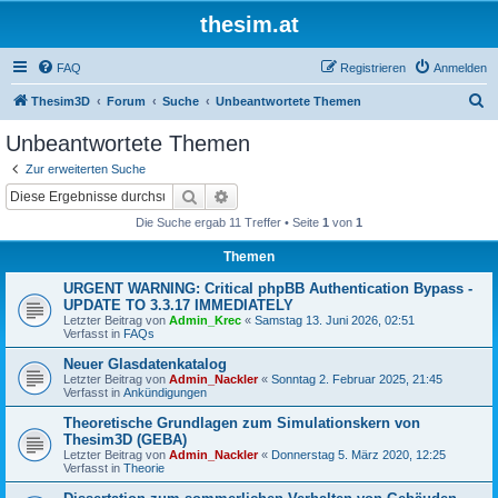
thesim.at
FAQ
Registrieren
Anmelden
S
Thesim3D
Forum
Suche
Unbeantwortete Themen
u
Unbeantwortete Themen
c
Zur erweiterten Suche
h
Suche
Erweiterte Suche
e
Die Suche ergab 11 Treffer • Seite
1
von
1
Themen
URGENT WARNING: Critical phpBB Authentication Bypass -
UPDATE TO 3.3.17 IMMEDIATELY
Letzter Beitrag von
Admin_Krec
«
Samstag 13. Juni 2026, 02:51
Verfasst in
FAQs
Neuer Glasdatenkatalog
Letzter Beitrag von
Admin_Nackler
«
Sonntag 2. Februar 2025, 21:45
Verfasst in
Ankündigungen
Theoretische Grundlagen zum Simulationskern von
Thesim3D (GEBA)
Letzter Beitrag von
Admin_Nackler
«
Donnerstag 5. März 2020, 12:25
Verfasst in
Theorie