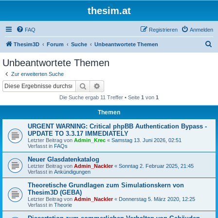
thesim.at
FAQ
Registrieren
Anmelden
S
Thesim3D
Forum
Suche
Unbeantwortete Themen
u
Unbeantwortete Themen
c
Zur erweiterten Suche
h
Suche
Erweiterte Suche
e
Die Suche ergab 11 Treffer • Seite
1
von
1
Themen
URGENT WARNING: Critical phpBB Authentication Bypass -
UPDATE TO 3.3.17 IMMEDIATELY
Letzter Beitrag von
Admin_Krec
«
Samstag 13. Juni 2026, 02:51
Verfasst in
FAQs
Neuer Glasdatenkatalog
Letzter Beitrag von
Admin_Nackler
«
Sonntag 2. Februar 2025, 21:45
Verfasst in
Ankündigungen
Theoretische Grundlagen zum Simulationskern von
Thesim3D (GEBA)
Letzter Beitrag von
Admin_Nackler
«
Donnerstag 5. März 2020, 12:25
Verfasst in
Theorie