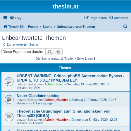
thesim.at
FAQ
Registrieren
Anmelden
S
Thesim3D
Forum
Suche
Unbeantwortete Themen
u
Unbeantwortete Themen
c
Zur erweiterten Suche
h
Suche
Erweiterte Suche
e
Die Suche ergab 11 Treffer • Seite
1
von
1
Themen
URGENT WARNING: Critical phpBB Authentication Bypass -
UPDATE TO 3.3.17 IMMEDIATELY
Letzter Beitrag von
Admin_Krec
«
Samstag 13. Juni 2026, 02:51
Verfasst in
FAQs
Neuer Glasdatenkatalog
Letzter Beitrag von
Admin_Nackler
«
Sonntag 2. Februar 2025, 21:45
Verfasst in
Ankündigungen
Theoretische Grundlagen zum Simulationskern von
Thesim3D (GEBA)
Letzter Beitrag von
Admin_Nackler
«
Donnerstag 5. März 2020, 12:25
Verfasst in
Theorie