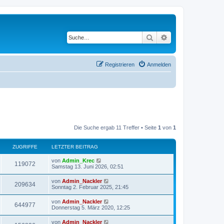
Suche
Erweiterte Suche
Registrieren
Anmelden
Die Suche ergab 11 Treffer • Seite
1
von
1
ZUGRIFFE
LETZTER BEITRAG
von
Admin_Krec
119072
Samstag 13. Juni 2026, 02:51
von
Admin_Nackler
209634
Sonntag 2. Februar 2025, 21:45
von
Admin_Nackler
644977
Donnerstag 5. März 2020, 12:25
von
Admin_Nackler