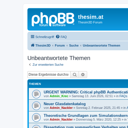
thesim.at
Thesim3D Forum
Schnellzugriff
FAQ
Thesim3D
Forum
Suche
Unbeantwortete Themen
Unbeantwortete Themen
Zur erweiterten Suche
Suche
Erweiterte Suche
THEMEN
URGENT WARNING: Critical phpBB Authenticat
von
Admin_Krec
»
Samstag 13. Juni 2026, 02:51
» in
FAQs
Neuer Glasdatenkatalog
von
Admin_Nackler
»
Sonntag 2. Februar 2025, 21:45
» in
Theoretische Grundlagen zum Simulationsker
von
Admin_Nackler
»
Donnerstag 5. März 2020, 12:25
» in
Dissertation zum sommerlichen Verhalten von