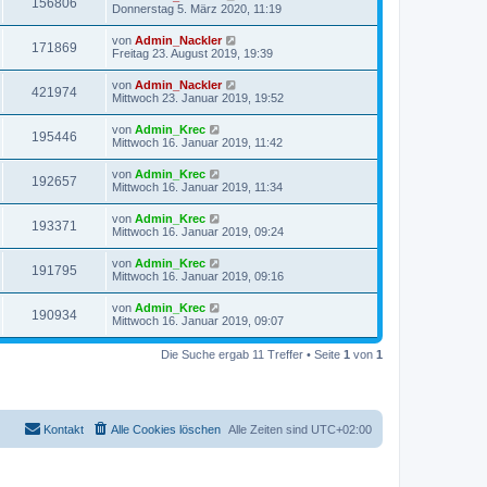
156806
Donnerstag 5. März 2020, 11:19
von
Admin_Nackler
171869
Freitag 23. August 2019, 19:39
von
Admin_Nackler
421974
Mittwoch 23. Januar 2019, 19:52
von
Admin_Krec
195446
Mittwoch 16. Januar 2019, 11:42
von
Admin_Krec
192657
Mittwoch 16. Januar 2019, 11:34
von
Admin_Krec
193371
Mittwoch 16. Januar 2019, 09:24
von
Admin_Krec
191795
Mittwoch 16. Januar 2019, 09:16
von
Admin_Krec
190934
Mittwoch 16. Januar 2019, 09:07
Die Suche ergab 11 Treffer • Seite
1
von
1
Kontakt
Alle Cookies löschen
Alle Zeiten sind
UTC+02:00