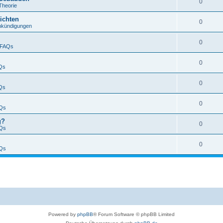
0
Theorie
ichten
0
nkündigungen
0
FAQs
0
Qs
0
Qs
0
Qs
g?
0
Qs
0
Qs
Powered by
phpBB
® Forum Software © phpBB Limited