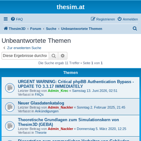
thesim.at
FAQ
Registrieren
Anmelden
S
Thesim3D
Forum
Suche
Unbeantwortete Themen
u
Unbeantwortete Themen
c
Zur erweiterten Suche
h
Suche
Erweiterte Suche
e
Die Suche ergab 11 Treffer • Seite
1
von
1
Themen
URGENT WARNING: Critical phpBB Authentication Bypass -
UPDATE TO 3.3.17 IMMEDIATELY
Letzter Beitrag von
Admin_Krec
«
Samstag 13. Juni 2026, 02:51
Verfasst in
FAQs
Neuer Glasdatenkatalog
Letzter Beitrag von
Admin_Nackler
«
Sonntag 2. Februar 2025, 21:45
Verfasst in
Ankündigungen
Theoretische Grundlagen zum Simulationskern von
Thesim3D (GEBA)
Letzter Beitrag von
Admin_Nackler
«
Donnerstag 5. März 2020, 12:25
Verfasst in
Theorie