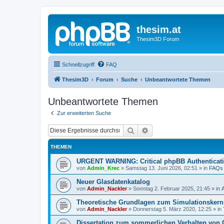
thesim.at
Thesim3D Forum
Schnellzugriff
FAQ
Thesim3D
Forum
Suche
Unbeantwortete Themen
Unbeantwortete Themen
Zur erweiterten Suche
Suche
Erweiterte Suche
THEMEN
URGENT WARNING: Critical phpBB Authenticat
von
Admin_Krec
»
Samstag 13. Juni 2026, 02:51
» in
FAQs
Neuer Glasdatenkatalog
von
Admin_Nackler
»
Sonntag 2. Februar 2025, 21:45
» in
Theoretische Grundlagen zum Simulationsker
von
Admin_Nackler
»
Donnerstag 5. März 2020, 12:25
» in
Dissertation zum sommerlichen Verhalten von