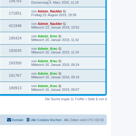
156783
Donnerstag 5. März 2020, 11:19
von
Admin_Nackler
171851
Freitag 23. August 2019, 19:39
von
Admin_Nackler
421948
Mittwoch 23. Januar 2019, 19:52
von
Admin_Krec
195424
Mittwoch 16. Januar 2019, 11:42
von
Admin_Krec
192635
Mittwoch 16. Januar 2019, 11:34
von
Admin_Krec
193350
Mittwoch 16. Januar 2019, 09:24
von
Admin_Krec
191767
Mittwoch 16. Januar 2019, 09:16
von
Admin_Krec
190913
Mittwoch 16. Januar 2019, 09:07
Die Suche ergab 11 Treffer • Seite
1
von
1
Kontakt
Alle Cookies löschen
Alle Zeiten sind
UTC+02:00