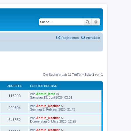
Suche
Erweiterte Suche
Registrieren
Anmelden
Die Suche ergab 11 Treffer • Seite
1
von
1
ZUGRIFFE
LETZTER BEITRAG
von
Admin_Krec
115093
Samstag 13. Juni 2026, 02:51
von
Admin_Nackler
209604
Sonntag 2. Februar 2025, 21:45
von
Admin_Nackler
641552
Donnerstag 5. März 2020, 12:25
von
Admin_Nackler