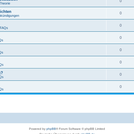
0
Theorie
ichten
0
nkündigungen
0
FAQs
0
Qs
0
Qs
0
Qs
g?
0
Qs
0
Qs
Powered by
phpBB
® Forum Software © phpBB Limited