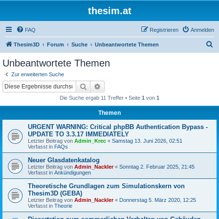
thesim.at
FAQ
Registrieren
Anmelden
S
Thesim3D
Forum
Suche
Unbeantwortete Themen
u
Unbeantwortete Themen
c
Zur erweiterten Suche
h
Suche
Erweiterte Suche
e
Die Suche ergab 11 Treffer • Seite
1
von
1
Themen
URGENT WARNING: Critical phpBB Authentication Bypass -
UPDATE TO 3.3.17 IMMEDIATELY
Letzter Beitrag von
Admin_Krec
«
Samstag 13. Juni 2026, 02:51
Verfasst in
FAQs
Neuer Glasdatenkatalog
Letzter Beitrag von
Admin_Nackler
«
Sonntag 2. Februar 2025, 21:45
Verfasst in
Ankündigungen
Theoretische Grundlagen zum Simulationskern von
Thesim3D (GEBA)
Letzter Beitrag von
Admin_Nackler
«
Donnerstag 5. März 2020, 12:25
Verfasst in
Theorie