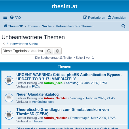
thesim.at
FAQ
Registrieren
Anmelden
S
Thesim3D
Forum
Suche
Unbeantwortete Themen
u
Unbeantwortete Themen
c
Zur erweiterten Suche
h
Suche
Erweiterte Suche
e
Die Suche ergab 11 Treffer • Seite
1
von
1
Themen
URGENT WARNING: Critical phpBB Authentication Bypass -
UPDATE TO 3.3.17 IMMEDIATELY
Letzter Beitrag von
Admin_Krec
«
Samstag 13. Juni 2026, 02:51
Verfasst in
FAQs
Neuer Glasdatenkatalog
Letzter Beitrag von
Admin_Nackler
«
Sonntag 2. Februar 2025, 21:45
Verfasst in
Ankündigungen
Theoretische Grundlagen zum Simulationskern von
Thesim3D (GEBA)
Letzter Beitrag von
Admin_Nackler
«
Donnerstag 5. März 2020, 12:25
Verfasst in
Theorie