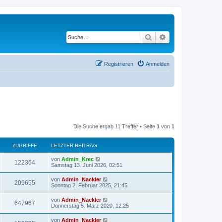
Suche
Erweiterte Suche
Registrieren
Anmelden
Die Suche ergab 11 Treffer • Seite
1
von
1
ZUGRIFFE
LETZTER BEITRAG
von
Admin_Krec
122364
Samstag 13. Juni 2026, 02:51
von
Admin_Nackler
209655
Sonntag 2. Februar 2025, 21:45
von
Admin_Nackler
647967
Donnerstag 5. März 2020, 12:25
von
Admin_Nackler