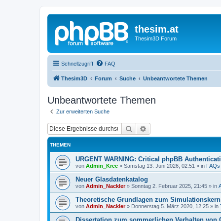
thesim.at
Thesim3D Forum
Schnellzugriff
FAQ
Thesim3D
Forum
Suche
Unbeantwortete Themen
Unbeantwortete Themen
Zur erweiterten Suche
Suche
Erweiterte Suche
THEMEN
URGENT WARNING: Critical phpBB Authenticat
von
Admin_Krec
»
Samstag 13. Juni 2026, 02:51
» in
FAQs
Neuer Glasdatenkatalog
von
Admin_Nackler
»
Sonntag 2. Februar 2025, 21:45
» in
Theoretische Grundlagen zum Simulationsker
von
Admin_Nackler
»
Donnerstag 5. März 2020, 12:25
» in
Dissertation zum sommerlichen Verhalten von