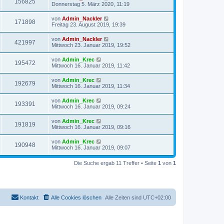
156825
Donnerstag 5. März 2020, 11:19
von
Admin_Nackler
171898
Freitag 23. August 2019, 19:39
von
Admin_Nackler
421997
Mittwoch 23. Januar 2019, 19:52
von
Admin_Krec
195472
Mittwoch 16. Januar 2019, 11:42
von
Admin_Krec
192679
Mittwoch 16. Januar 2019, 11:34
von
Admin_Krec
193391
Mittwoch 16. Januar 2019, 09:24
von
Admin_Krec
191819
Mittwoch 16. Januar 2019, 09:16
von
Admin_Krec
190948
Mittwoch 16. Januar 2019, 09:07
Die Suche ergab 11 Treffer • Seite
1
von
1
Kontakt
Alle Cookies löschen
Alle Zeiten sind
UTC+02:00