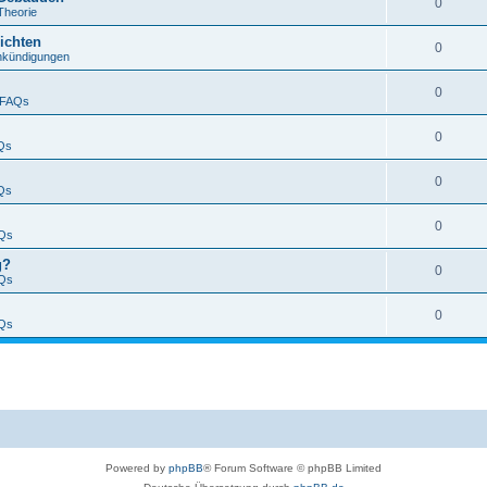
0
Theorie
ichten
0
nkündigungen
0
FAQs
0
Qs
0
Qs
0
Qs
g?
0
Qs
0
Qs
Powered by
phpBB
® Forum Software © phpBB Limited