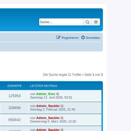
Suche
Erweiterte Suche
Registrieren
Anmelden
Die Suche ergab 11 Treffer • Seite
1
von
1
ZUGRIFFE
LETZTER BEITRAG
von
Admin_Krec
125054
Samstag 13. Juni 2026, 02:51
von
Admin_Nackler
209696
Sonntag 2. Februar 2025, 21:45
von
Admin_Nackler
650442
Donnerstag 5. März 2020, 12:25
von
Admin_Nackler