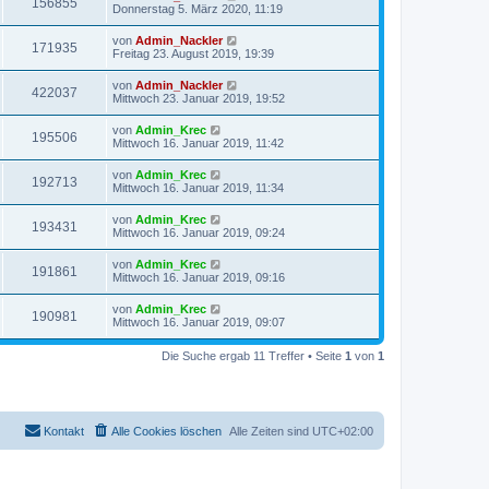
156855
Donnerstag 5. März 2020, 11:19
von
Admin_Nackler
171935
Freitag 23. August 2019, 19:39
von
Admin_Nackler
422037
Mittwoch 23. Januar 2019, 19:52
von
Admin_Krec
195506
Mittwoch 16. Januar 2019, 11:42
von
Admin_Krec
192713
Mittwoch 16. Januar 2019, 11:34
von
Admin_Krec
193431
Mittwoch 16. Januar 2019, 09:24
von
Admin_Krec
191861
Mittwoch 16. Januar 2019, 09:16
von
Admin_Krec
190981
Mittwoch 16. Januar 2019, 09:07
Die Suche ergab 11 Treffer • Seite
1
von
1
Kontakt
Alle Cookies löschen
Alle Zeiten sind
UTC+02:00