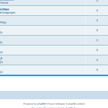
0
Theorie
ichten
0
nkündigungen
0
FAQs
0
Qs
0
Qs
0
Qs
g?
0
Qs
0
Qs
Powered by
phpBB
® Forum Software © phpBB Limited