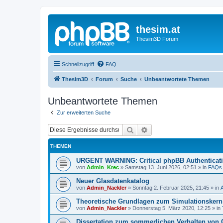
thesim.at
Thesim3D Forum
Schnellzugriff
FAQ
Thesim3D
Forum
Suche
Unbeantwortete Themen
Unbeantwortete Themen
Zur erweiterten Suche
Suche
Erweiterte Suche
THEMEN
URGENT WARNING: Critical phpBB Authenticat
von
Admin_Krec
»
Samstag 13. Juni 2026, 02:51
» in
FAQs
Neuer Glasdatenkatalog
von
Admin_Nackler
»
Sonntag 2. Februar 2025, 21:45
» in
Theoretische Grundlagen zum Simulationsker
von
Admin_Nackler
»
Donnerstag 5. März 2020, 12:25
» in
Dissertation zum sommerlichen Verhalten von