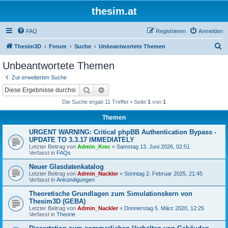
thesim.at
FAQ
Registrieren
Anmelden
S
Thesim3D
Forum
Suche
Unbeantwortete Themen
u
Unbeantwortete Themen
c
Zur erweiterten Suche
h
Suche
Erweiterte Suche
e
Die Suche ergab 11 Treffer • Seite
1
von
1
Themen
URGENT WARNING: Critical phpBB Authentication Bypass -
UPDATE TO 3.3.17 IMMEDIATELY
Letzter Beitrag von
Admin_Krec
«
Samstag 13. Juni 2026, 02:51
Verfasst in
FAQs
Neuer Glasdatenkatalog
Letzter Beitrag von
Admin_Nackler
«
Sonntag 2. Februar 2025, 21:45
Verfasst in
Ankündigungen
Theoretische Grundlagen zum Simulationskern von
Thesim3D (GEBA)
Letzter Beitrag von
Admin_Nackler
«
Donnerstag 5. März 2020, 12:25
Verfasst in
Theorie