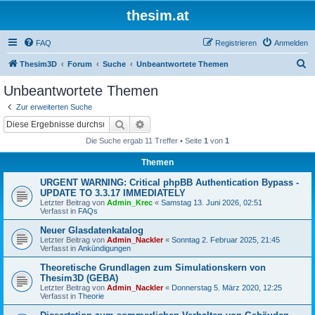
thesim.at
FAQ
Registrieren
Anmelden
S
Thesim3D
Forum
Suche
Unbeantwortete Themen
u
Unbeantwortete Themen
c
Zur erweiterten Suche
h
Suche
Erweiterte Suche
e
Die Suche ergab 11 Treffer • Seite
1
von
1
Themen
URGENT WARNING: Critical phpBB Authentication Bypass -
UPDATE TO 3.3.17 IMMEDIATELY
Letzter Beitrag von
Admin_Krec
«
Samstag 13. Juni 2026, 02:51
Verfasst in
FAQs
Neuer Glasdatenkatalog
Letzter Beitrag von
Admin_Nackler
«
Sonntag 2. Februar 2025, 21:45
Verfasst in
Ankündigungen
Theoretische Grundlagen zum Simulationskern von
Thesim3D (GEBA)
Letzter Beitrag von
Admin_Nackler
«
Donnerstag 5. März 2020, 12:25
Verfasst in
Theorie