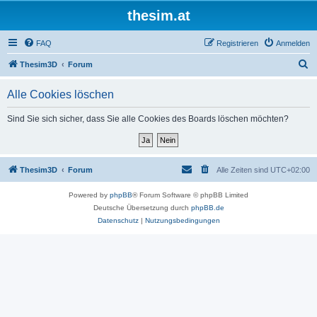
thesim.at
FAQ
Registrieren
Anmelden
S
Thesim3D
Forum
u
Alle Cookies löschen
c
h
Sind Sie sich sicher, dass Sie alle Cookies des Boards löschen möchten?
e
Thesim3D
Forum
Alle Zeiten sind
UTC+02:00
Powered by
phpBB
® Forum Software © phpBB Limited
Deutsche Übersetzung durch
phpBB.de
Datenschutz
|
Nutzungsbedingungen