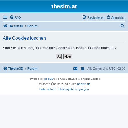
thesim.at
FAQ
Registrieren
Anmelden
S
Thesim3D
Forum
u
Alle Cookies löschen
c
h
Sind Sie sich sicher, dass Sie alle Cookies des Boards löschen möchten?
e
Thesim3D
Forum
Alle Zeiten sind
UTC+02:00
Powered by
phpBB
® Forum Software © phpBB Limited
Deutsche Übersetzung durch
phpBB.de
Datenschutz
|
Nutzungsbedingungen