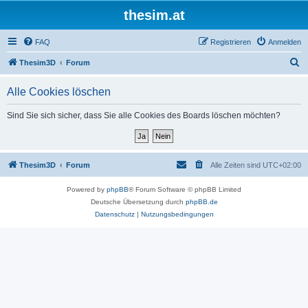
thesim.at
FAQ
Registrieren
Anmelden
S
Thesim3D
Forum
u
Alle Cookies löschen
c
h
Sind Sie sich sicher, dass Sie alle Cookies des Boards löschen möchten?
e
Thesim3D
Forum
Alle Zeiten sind
UTC+02:00
Powered by
phpBB
® Forum Software © phpBB Limited
Deutsche Übersetzung durch
phpBB.de
Datenschutz
|
Nutzungsbedingungen