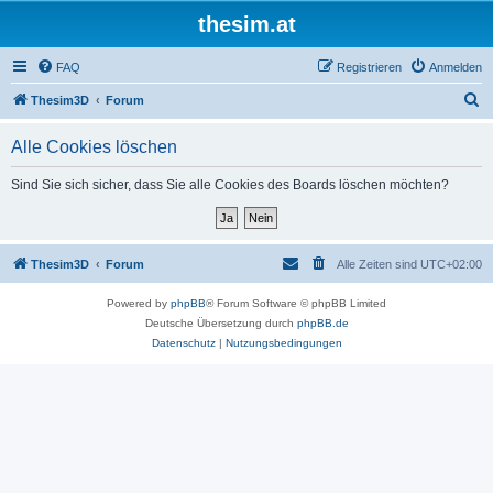
thesim.at
FAQ
Registrieren
Anmelden
S
Thesim3D
Forum
u
Alle Cookies löschen
c
h
Sind Sie sich sicher, dass Sie alle Cookies des Boards löschen möchten?
e
Thesim3D
Forum
Alle Zeiten sind
UTC+02:00
Powered by
phpBB
® Forum Software © phpBB Limited
Deutsche Übersetzung durch
phpBB.de
Datenschutz
|
Nutzungsbedingungen