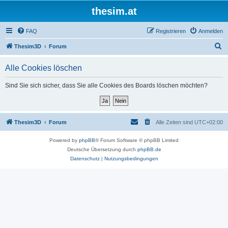
thesim.at
FAQ
Registrieren
Anmelden
S
Thesim3D
Forum
u
Alle Cookies löschen
c
h
Sind Sie sich sicher, dass Sie alle Cookies des Boards löschen möchten?
e
Thesim3D
Forum
Alle Zeiten sind
UTC+02:00
Powered by
phpBB
® Forum Software © phpBB Limited
Deutsche Übersetzung durch
phpBB.de
Datenschutz
|
Nutzungsbedingungen