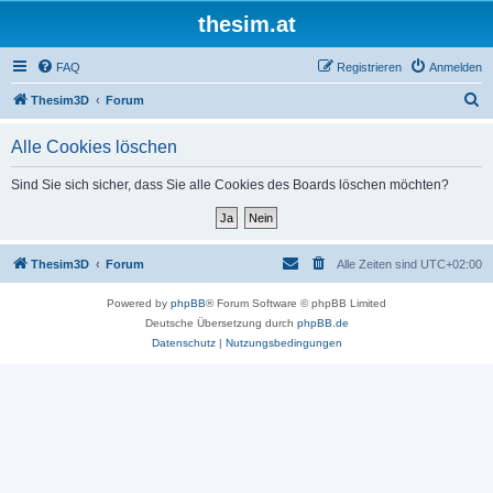
thesim.at
FAQ
Registrieren
Anmelden
S
Thesim3D
Forum
u
Alle Cookies löschen
c
h
Sind Sie sich sicher, dass Sie alle Cookies des Boards löschen möchten?
e
Thesim3D
Forum
Alle Zeiten sind
UTC+02:00
Powered by
phpBB
® Forum Software © phpBB Limited
Deutsche Übersetzung durch
phpBB.de
Datenschutz
|
Nutzungsbedingungen