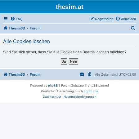
thesim.at
FAQ
Registrieren
Anmelden
S
Thesim3D
Forum
u
Alle Cookies löschen
c
h
Sind Sie sich sicher, dass Sie alle Cookies des Boards löschen möchten?
e
Thesim3D
Forum
Alle Zeiten sind
UTC+02:00
Powered by
phpBB
® Forum Software © phpBB Limited
Deutsche Übersetzung durch
phpBB.de
Datenschutz
|
Nutzungsbedingungen