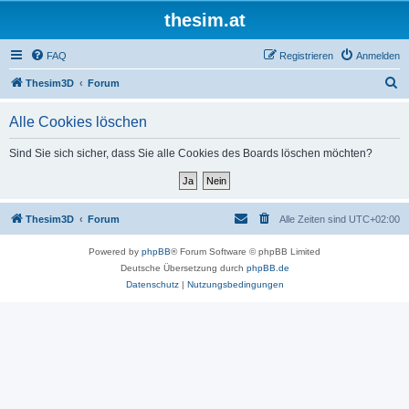
thesim.at
FAQ
Registrieren
Anmelden
S
Thesim3D
Forum
u
Alle Cookies löschen
c
h
Sind Sie sich sicher, dass Sie alle Cookies des Boards löschen möchten?
e
Thesim3D
Forum
Alle Zeiten sind
UTC+02:00
Powered by
phpBB
® Forum Software © phpBB Limited
Deutsche Übersetzung durch
phpBB.de
Datenschutz
|
Nutzungsbedingungen