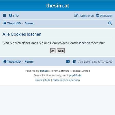
thesim.at
FAQ
Registrieren
Anmelden
S
Thesim3D
Forum
u
Alle Cookies löschen
c
h
Sind Sie sich sicher, dass Sie alle Cookies des Boards löschen möchten?
e
Thesim3D
Forum
Alle Zeiten sind
UTC+02:00
Powered by
phpBB
® Forum Software © phpBB Limited
Deutsche Übersetzung durch
phpBB.de
Datenschutz
|
Nutzungsbedingungen