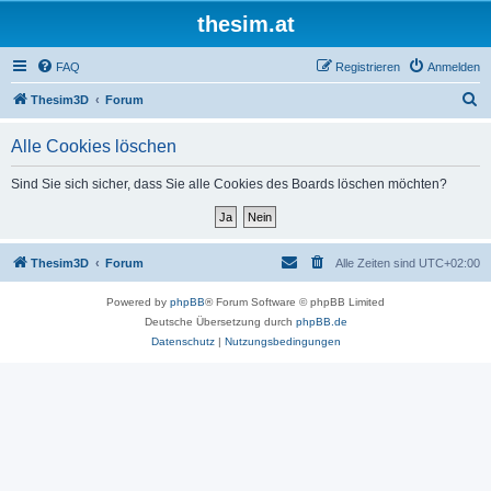
thesim.at
FAQ
Registrieren
Anmelden
S
Thesim3D
Forum
u
Alle Cookies löschen
c
h
Sind Sie sich sicher, dass Sie alle Cookies des Boards löschen möchten?
e
Thesim3D
Forum
Alle Zeiten sind
UTC+02:00
Powered by
phpBB
® Forum Software © phpBB Limited
Deutsche Übersetzung durch
phpBB.de
Datenschutz
|
Nutzungsbedingungen