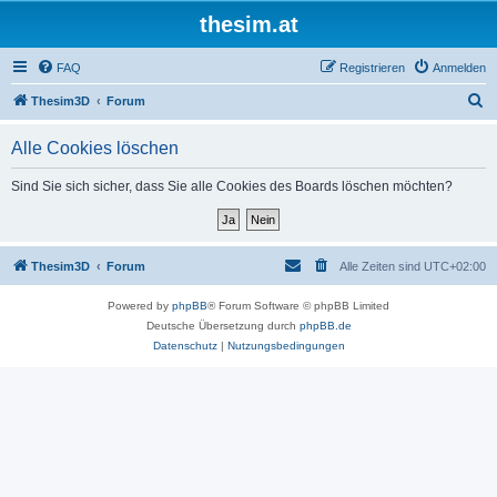
thesim.at
FAQ
Registrieren
Anmelden
S
Thesim3D
Forum
u
Alle Cookies löschen
c
h
Sind Sie sich sicher, dass Sie alle Cookies des Boards löschen möchten?
e
Thesim3D
Forum
Alle Zeiten sind
UTC+02:00
Powered by
phpBB
® Forum Software © phpBB Limited
Deutsche Übersetzung durch
phpBB.de
Datenschutz
|
Nutzungsbedingungen