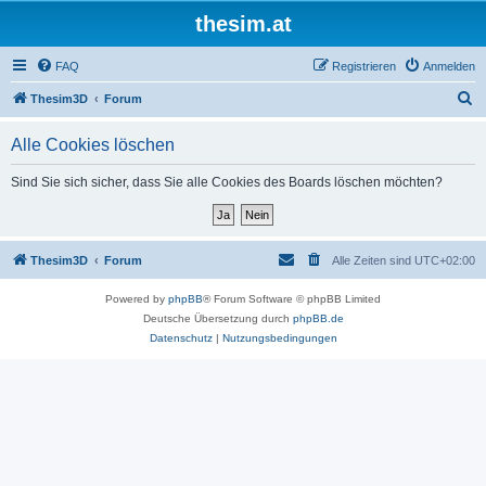
thesim.at
FAQ
Registrieren
Anmelden
S
Thesim3D
Forum
u
Alle Cookies löschen
c
h
Sind Sie sich sicher, dass Sie alle Cookies des Boards löschen möchten?
e
Thesim3D
Forum
Alle Zeiten sind
UTC+02:00
Powered by
phpBB
® Forum Software © phpBB Limited
Deutsche Übersetzung durch
phpBB.de
Datenschutz
|
Nutzungsbedingungen