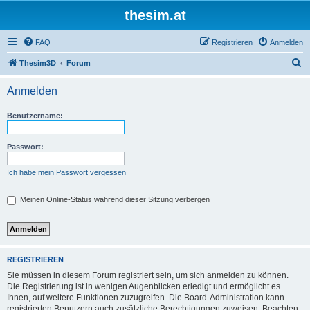
thesim.at
FAQ
Registrieren
Anmelden
S
Thesim3D
Forum
u
Anmelden
c
h
Benutzername:
e
Passwort:
Ich habe mein Passwort vergessen
Meinen Online-Status während dieser Sitzung verbergen
REGISTRIEREN
Sie müssen in diesem Forum registriert sein, um sich anmelden zu können.
Die Registrierung ist in wenigen Augenblicken erledigt und ermöglicht es
Ihnen, auf weitere Funktionen zuzugreifen. Die Board-Administration kann
registrierten Benutzern auch zusätzliche Berechtigungen zuweisen. Beachten