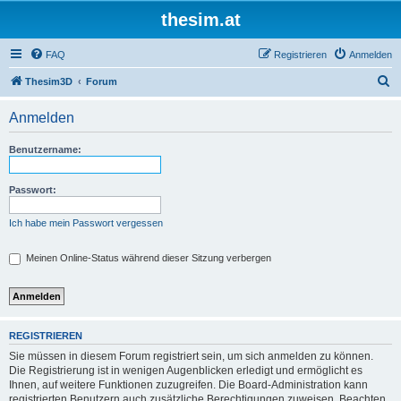
thesim.at
FAQ
Registrieren
Anmelden
S
Thesim3D
Forum
u
Anmelden
c
h
Benutzername:
e
Passwort:
Ich habe mein Passwort vergessen
Meinen Online-Status während dieser Sitzung verbergen
REGISTRIEREN
Sie müssen in diesem Forum registriert sein, um sich anmelden zu können.
Die Registrierung ist in wenigen Augenblicken erledigt und ermöglicht es
Ihnen, auf weitere Funktionen zuzugreifen. Die Board-Administration kann
registrierten Benutzern auch zusätzliche Berechtigungen zuweisen. Beachten