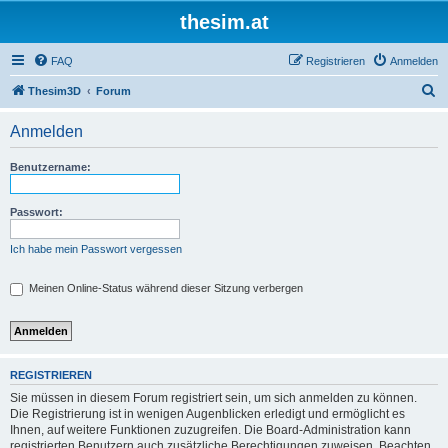
thesim.at
FAQ
Registrieren
Anmelden
S
Thesim3D
Forum
u
Anmelden
c
h
Benutzername:
e
Passwort:
Ich habe mein Passwort vergessen
Meinen Online-Status während dieser Sitzung verbergen
REGISTRIEREN
Sie müssen in diesem Forum registriert sein, um sich anmelden zu können.
Die Registrierung ist in wenigen Augenblicken erledigt und ermöglicht es
Ihnen, auf weitere Funktionen zuzugreifen. Die Board-Administration kann
registrierten Benutzern auch zusätzliche Berechtigungen zuweisen. Beachten