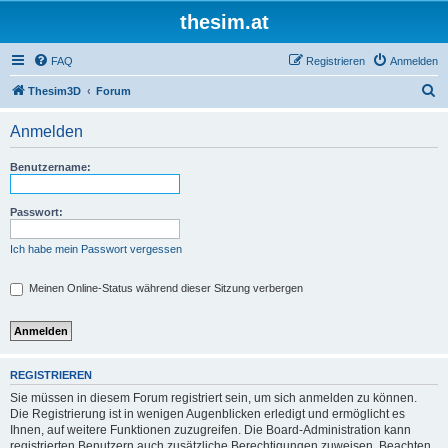
thesim.at
FAQ
Registrieren
Anmelden
S
Thesim3D
Forum
u
Anmelden
c
h
Benutzername:
e
Passwort:
Ich habe mein Passwort vergessen
Meinen Online-Status während dieser Sitzung verbergen
REGISTRIEREN
Sie müssen in diesem Forum registriert sein, um sich anmelden zu können.
Die Registrierung ist in wenigen Augenblicken erledigt und ermöglicht es
Ihnen, auf weitere Funktionen zuzugreifen. Die Board-Administration kann
registrierten Benutzern auch zusätzliche Berechtigungen zuweisen. Beachten