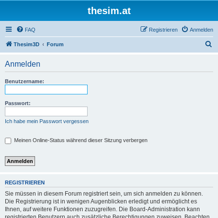
thesim.at
FAQ
Registrieren
Anmelden
S
Thesim3D
Forum
u
Anmelden
c
h
Benutzername:
e
Passwort:
Ich habe mein Passwort vergessen
Meinen Online-Status während dieser Sitzung verbergen
REGISTRIEREN
Sie müssen in diesem Forum registriert sein, um sich anmelden zu können.
Die Registrierung ist in wenigen Augenblicken erledigt und ermöglicht es
Ihnen, auf weitere Funktionen zuzugreifen. Die Board-Administration kann
registrierten Benutzern auch zusätzliche Berechtigungen zuweisen. Beachten