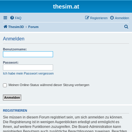
thesim.at
FAQ
Registrieren
Anmelden
S
Thesim3D
Forum
u
Anmelden
c
h
Benutzername:
e
Passwort:
Ich habe mein Passwort vergessen
Meinen Online-Status während dieser Sitzung verbergen
REGISTRIEREN
Sie müssen in diesem Forum registriert sein, um sich anmelden zu können.
Die Registrierung ist in wenigen Augenblicken erledigt und ermöglicht es
Ihnen, auf weitere Funktionen zuzugreifen. Die Board-Administration kann
registrierten Benutzern auch zusätzliche Berechtigungen zuweisen. Beachten