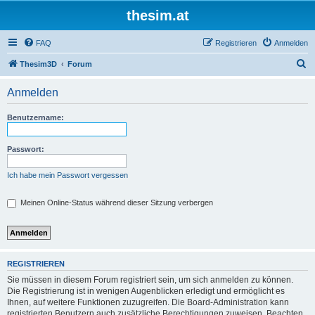
thesim.at
FAQ
Registrieren
Anmelden
S
Thesim3D
Forum
u
Anmelden
c
h
Benutzername:
e
Passwort:
Ich habe mein Passwort vergessen
Meinen Online-Status während dieser Sitzung verbergen
REGISTRIEREN
Sie müssen in diesem Forum registriert sein, um sich anmelden zu können.
Die Registrierung ist in wenigen Augenblicken erledigt und ermöglicht es
Ihnen, auf weitere Funktionen zuzugreifen. Die Board-Administration kann
registrierten Benutzern auch zusätzliche Berechtigungen zuweisen. Beachten