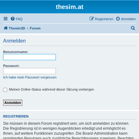
thesim.at
FAQ
Registrieren
Anmelden
S
Thesim3D
Forum
u
Anmelden
c
h
Benutzername:
e
Passwort:
Ich habe mein Passwort vergessen
Meinen Online-Status während dieser Sitzung verbergen
REGISTRIEREN
Sie müssen in diesem Forum registriert sein, um sich anmelden zu können.
Die Registrierung ist in wenigen Augenblicken erledigt und ermöglicht es
Ihnen, auf weitere Funktionen zuzugreifen. Die Board-Administration kann
registrierten Benutzern auch zusätzliche Berechtigungen zuweisen. Beachten