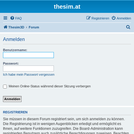
thesim.at
FAQ
Registrieren
Anmelden
S
Thesim3D
Forum
u
Anmelden
c
h
Benutzername:
e
Passwort:
Ich habe mein Passwort vergessen
Meinen Online-Status während dieser Sitzung verbergen
REGISTRIEREN
Sie müssen in diesem Forum registriert sein, um sich anmelden zu können.
Die Registrierung ist in wenigen Augenblicken erledigt und ermöglicht es
Ihnen, auf weitere Funktionen zuzugreifen. Die Board-Administration kann
registrierten Benutzern auch zusätzliche Berechtigungen zuweisen. Beachten