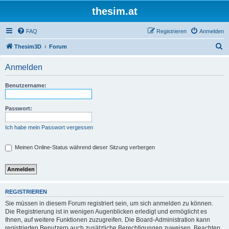
thesim.at
FAQ
Registrieren
Anmelden
S
Thesim3D
Forum
u
Anmelden
c
h
Benutzername:
e
Passwort:
Ich habe mein Passwort vergessen
Meinen Online-Status während dieser Sitzung verbergen
REGISTRIEREN
Sie müssen in diesem Forum registriert sein, um sich anmelden zu können.
Die Registrierung ist in wenigen Augenblicken erledigt und ermöglicht es
Ihnen, auf weitere Funktionen zuzugreifen. Die Board-Administration kann
registrierten Benutzern auch zusätzliche Berechtigungen zuweisen. Beachten