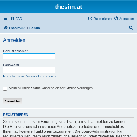
thesim.at
FAQ
Registrieren
Anmelden
S
Thesim3D
Forum
u
Anmelden
c
h
Benutzername:
e
Passwort:
Ich habe mein Passwort vergessen
Meinen Online-Status während dieser Sitzung verbergen
REGISTRIEREN
Sie müssen in diesem Forum registriert sein, um sich anmelden zu können.
Die Registrierung ist in wenigen Augenblicken erledigt und ermöglicht es
Ihnen, auf weitere Funktionen zuzugreifen. Die Board-Administration kann
registrierten Benutzern auch zusätzliche Berechtigungen zuweisen. Beachten