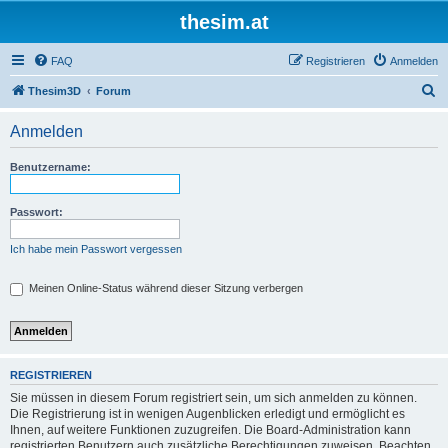
thesim.at
FAQ
Registrieren
Anmelden
S
Thesim3D
Forum
u
Anmelden
c
h
Benutzername:
e
Passwort:
Ich habe mein Passwort vergessen
Meinen Online-Status während dieser Sitzung verbergen
REGISTRIEREN
Sie müssen in diesem Forum registriert sein, um sich anmelden zu können.
Die Registrierung ist in wenigen Augenblicken erledigt und ermöglicht es
Ihnen, auf weitere Funktionen zuzugreifen. Die Board-Administration kann
registrierten Benutzern auch zusätzliche Berechtigungen zuweisen. Beachten