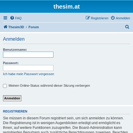
thesim.at
FAQ
Registrieren
Anmelden
S
Thesim3D
Forum
u
Anmelden
c
h
Benutzername:
e
Passwort:
Ich habe mein Passwort vergessen
Meinen Online-Status während dieser Sitzung verbergen
REGISTRIEREN
Sie müssen in diesem Forum registriert sein, um sich anmelden zu können.
Die Registrierung ist in wenigen Augenblicken erledigt und ermöglicht es
Ihnen, auf weitere Funktionen zuzugreifen. Die Board-Administration kann
registrierten Benutzern auch zusätzliche Berechtigungen zuweisen. Beachten