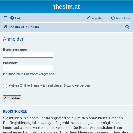
thesim.at
FAQ
Registrieren
Anmelden
S
Thesim3D
Forum
u
Anmelden
c
h
Benutzername:
e
Passwort:
Ich habe mein Passwort vergessen
Meinen Online-Status während dieser Sitzung verbergen
REGISTRIEREN
Sie müssen in diesem Forum registriert sein, um sich anmelden zu können.
Die Registrierung ist in wenigen Augenblicken erledigt und ermöglicht es
Ihnen, auf weitere Funktionen zuzugreifen. Die Board-Administration kann
registrierten Benutzern auch zusätzliche Berechtigungen zuweisen. Beachten