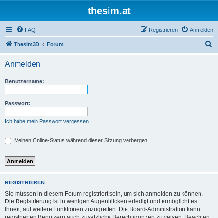
thesim.at
FAQ
Registrieren
Anmelden
S
Thesim3D
Forum
u
Anmelden
c
h
Benutzername:
e
Passwort:
Ich habe mein Passwort vergessen
Meinen Online-Status während dieser Sitzung verbergen
REGISTRIEREN
Sie müssen in diesem Forum registriert sein, um sich anmelden zu können.
Die Registrierung ist in wenigen Augenblicken erledigt und ermöglicht es
Ihnen, auf weitere Funktionen zuzugreifen. Die Board-Administration kann
registrierten Benutzern auch zusätzliche Berechtigungen zuweisen. Beachten