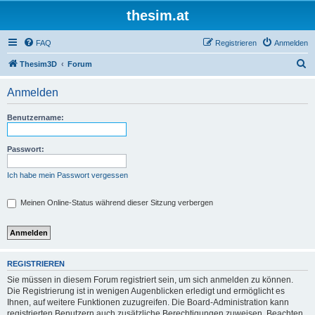
thesim.at
FAQ
Registrieren
Anmelden
S
Thesim3D
Forum
u
Anmelden
c
h
Benutzername:
e
Passwort:
Ich habe mein Passwort vergessen
Meinen Online-Status während dieser Sitzung verbergen
REGISTRIEREN
Sie müssen in diesem Forum registriert sein, um sich anmelden zu können.
Die Registrierung ist in wenigen Augenblicken erledigt und ermöglicht es
Ihnen, auf weitere Funktionen zuzugreifen. Die Board-Administration kann
registrierten Benutzern auch zusätzliche Berechtigungen zuweisen. Beachten