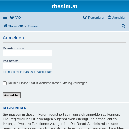
thesim.at
FAQ
Registrieren
Anmelden
S
Thesim3D
Forum
u
Anmelden
c
h
Benutzername:
e
Passwort:
Ich habe mein Passwort vergessen
Meinen Online-Status während dieser Sitzung verbergen
REGISTRIEREN
Sie müssen in diesem Forum registriert sein, um sich anmelden zu können.
Die Registrierung ist in wenigen Augenblicken erledigt und ermöglicht es
Ihnen, auf weitere Funktionen zuzugreifen. Die Board-Administration kann
registrierten Benutzern auch zusätzliche Berechtigungen zuweisen. Beachten