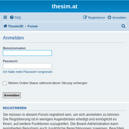
thesim.at
FAQ
Registrieren
Anmelden
S
Thesim3D
Forum
u
Anmelden
c
h
Benutzername:
e
Passwort:
Ich habe mein Passwort vergessen
Meinen Online-Status während dieser Sitzung verbergen
REGISTRIEREN
Sie müssen in diesem Forum registriert sein, um sich anmelden zu können.
Die Registrierung ist in wenigen Augenblicken erledigt und ermöglicht es
Ihnen, auf weitere Funktionen zuzugreifen. Die Board-Administration kann
registrierten Benutzern auch zusätzliche Berechtigungen zuweisen. Beachten