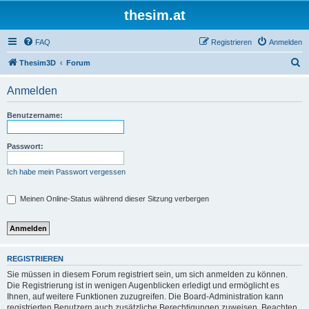
thesim.at
FAQ
Registrieren
Anmelden
S
Thesim3D
Forum
u
Anmelden
c
h
Benutzername:
e
Passwort:
Ich habe mein Passwort vergessen
Meinen Online-Status während dieser Sitzung verbergen
REGISTRIEREN
Sie müssen in diesem Forum registriert sein, um sich anmelden zu können.
Die Registrierung ist in wenigen Augenblicken erledigt und ermöglicht es
Ihnen, auf weitere Funktionen zuzugreifen. Die Board-Administration kann
registrierten Benutzern auch zusätzliche Berechtigungen zuweisen. Beachten