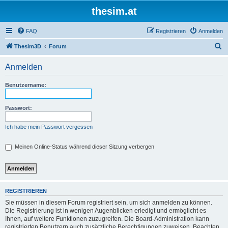
thesim.at
FAQ
Registrieren
Anmelden
S
Thesim3D
Forum
u
Anmelden
c
h
Benutzername:
e
Passwort:
Ich habe mein Passwort vergessen
Meinen Online-Status während dieser Sitzung verbergen
REGISTRIEREN
Sie müssen in diesem Forum registriert sein, um sich anmelden zu können.
Die Registrierung ist in wenigen Augenblicken erledigt und ermöglicht es
Ihnen, auf weitere Funktionen zuzugreifen. Die Board-Administration kann
registrierten Benutzern auch zusätzliche Berechtigungen zuweisen. Beachten