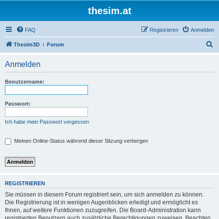
thesim.at
FAQ
Registrieren
Anmelden
S
Thesim3D
Forum
u
Anmelden
c
h
Benutzername:
e
Passwort:
Ich habe mein Passwort vergessen
Meinen Online-Status während dieser Sitzung verbergen
REGISTRIEREN
Sie müssen in diesem Forum registriert sein, um sich anmelden zu können.
Die Registrierung ist in wenigen Augenblicken erledigt und ermöglicht es
Ihnen, auf weitere Funktionen zuzugreifen. Die Board-Administration kann
registrierten Benutzern auch zusätzliche Berechtigungen zuweisen. Beachten