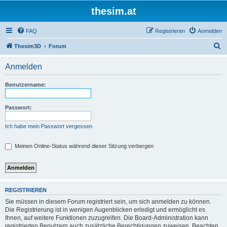
thesim.at
FAQ
Registrieren
Anmelden
S
Thesim3D
Forum
u
Anmelden
c
h
Benutzername:
e
Passwort:
Ich habe mein Passwort vergessen
Meinen Online-Status während dieser Sitzung verbergen
REGISTRIEREN
Sie müssen in diesem Forum registriert sein, um sich anmelden zu können.
Die Registrierung ist in wenigen Augenblicken erledigt und ermöglicht es
Ihnen, auf weitere Funktionen zuzugreifen. Die Board-Administration kann
registrierten Benutzern auch zusätzliche Berechtigungen zuweisen. Beachten